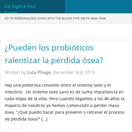
Eat Right 4 Your
Type®
GO TO PERSONALIZED LIVING WITH THE BLOOD TYPE DIET® MAIN PAGE
Dr. D'Adamo
The Diet
¿Pueden los probióticos
Science
ralentizar la pérdida ósea?
Community
Written by
Lola Pliego,
December 3rd, 2019
Tools
Hay una poderosa conexión entre el sistema oseo y el
What's New
intestino. Un sistema oseo sano es de suma importancia en
cada etapa de la vida. Pero cuando llegamos a los 40 años la
Search
mayoría de nosotros ya hemos comenzado a perder masa
ósea. “¿Qué puedo hacer para prevenir o retrasar el proceso
Shop Products
de pérdida ósea?” […]